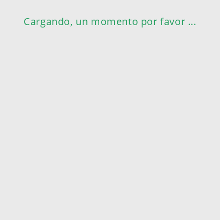
Cargando, un momento por favor ...
ableta de 8" le permite trabajar sin
rzo
u gama completa de funciones incluyendo NFC, WiFi y la última tecn
a FG80 Libra II capta fácilmente los datos de todos los rincones de s